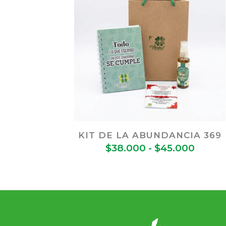
KIT DE LA ABUNDANCIA 369
Rang
$
38.000
-
$
45.000
de
precio
desde
$38.0
hasta